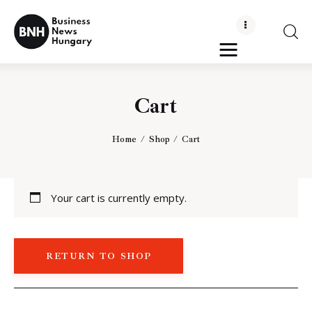
Business News Hungary
the Kick-ass Multipurpose WordPress Theme
Cart
Politika
Gazdaság
Home
Shop
Cart
Tudomány
Your cart is currently empty.
Napi hírek
Energetika
RETURN TO SHOP