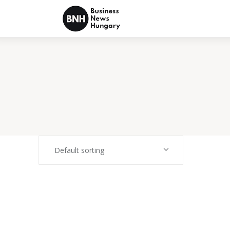
Politika
Gazdaság
Tudomány
Napi hírek
Energetika