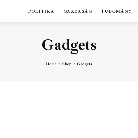
POLITIKA
GAZDASÁG
TUDOMÁNY
Business News
Hungary
Gadgets
the Kick-ass Multipurpose WordPress Theme
Home
Shop
Gadgets