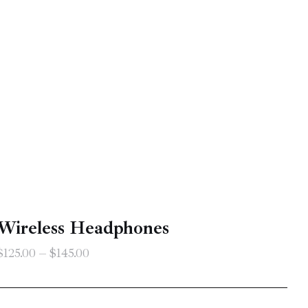
Wireless Headphones
$
125
.
00
–
$
145
.
00