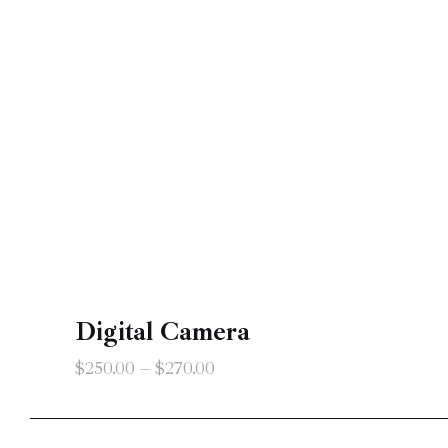
Digital Camera
$
250
.
00
–
$
270
.
00