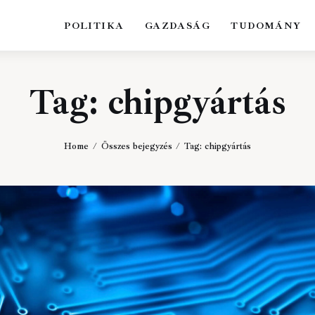
POLITIKA
GAZDASÁG
TUDOMÁNY
Business News
Hungary
Tag: chipgyártás
the Kick-ass Multipurpose WordPress Theme
Home
Összes bejegyzés
Tag: chipgyártás