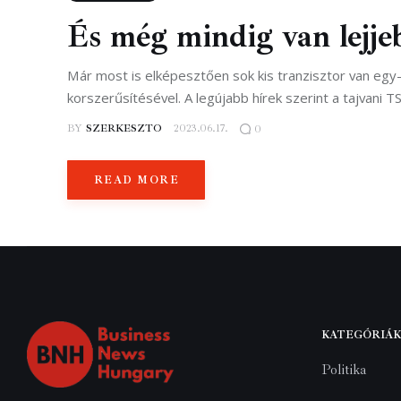
És még mindig van lejje
Már most is elképesztően sok kis tranzisztor van egy
korszerűsítésével. A legújabb hírek szerint a tajvani T
BY
SZERKESZTO
2023.06.17.
0
READ MORE
KATEGÓRIÁK
Politika