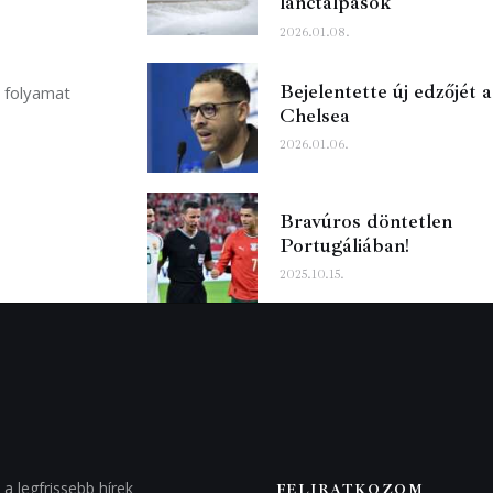
lánctalpasok
2026.01.08.
Bejelentette új edzőjét a
 folyamat
Chelsea
2026.01.06.
Bravúros döntetlen
Portugáliában!
2025.10.15.
FELIRATKOZOM