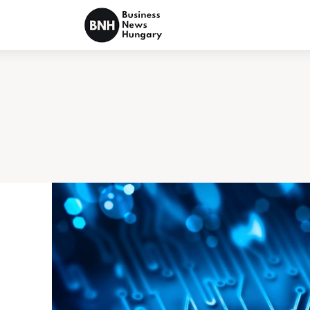
Politika
Gazdaság
Tudomány
Napi hírek
Energetika