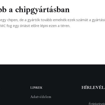
bb a chipgyártásban
-egy chipen, de a gyártók tovább emelnék ezek számát a gyártási
SMC fog egy óriásit előre lépni ezen a téren.
HÍRLEVÉL
LINKEK
Adatvédelem