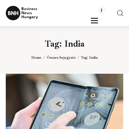
Business News Hungary
the Kick-ass Multipurpose WordPress Theme
Tag: India
Politika
Gazdaság
Home
Összes bejegyzés
Tag: India
Tudomány
Napi hírek
Energetika