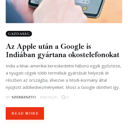
GAZDASÁG
Az Apple után a Google is
Indiában gyártana okostelefonokat
India a kínai–amerikai kereskedelmi háború egyik győztese,
a nyugati cégek több termékük gyártását helyezik át
részben az országba, élvezve a Modi-kormány által
nyújtott adókedvezményeket. Most a Google dönthet így.
BY
SZERKESZTO
2023.06.20.
0
READ MORE