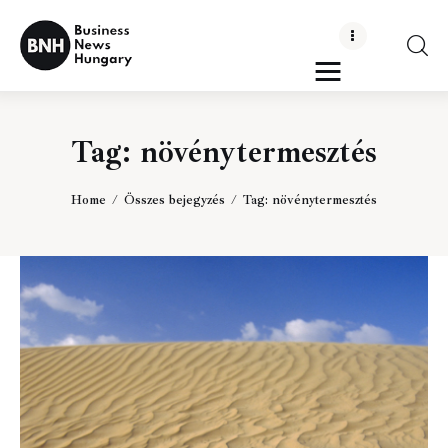
Business News Hungary
the Kick-ass Multipurpose WordPress Theme
Tag: növénytermesztés
Politika
Gazdaság
Home
Összes bejegyzés
Tag: növénytermesztés
Tudomány
Napi hírek
Energetika