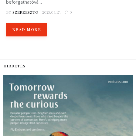
beforgathatóvá…
BY
SZERKESZTO
2023.06.17.
0
READ MORE
HIRDETÉS