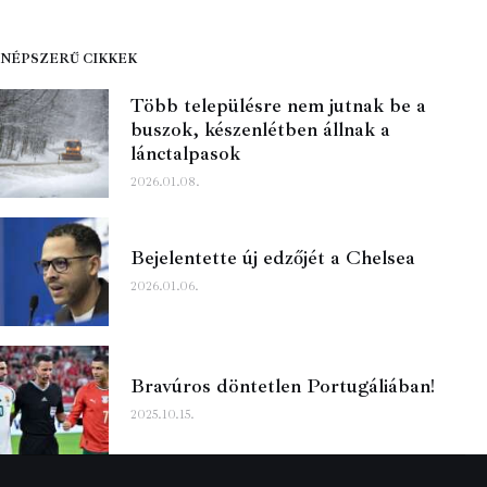
NÉPSZERŰ CIKKEK
Több településre nem jutnak be a
buszok, készenlétben állnak a
lánctalpasok
2026.01.08.
Bejelentette új edzőjét a Chelsea
2026.01.06.
Bravúros döntetlen Portugáliában!
2025.10.15.