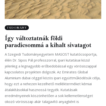
TUDOMÁNY
Így változtatnák földi
paradicsommá a kihalt sivatagot
A Szegedi Tudományegyetem MASOST kutatócsoportja,
élén Dr. Sipos Pál professzorral, ipari kutatásai közül
jelenleg a legnagyobb erőbedobással egy vörösiszappal
kapcsolatos projekten dolgozik. Az Emirates Global
Aluminium dubai céggel közös ipari együttműködésük célja,
hogy ezt a nehezen kezelhető mellékterméket kémiai
átalakításokkal hasznossá tegyék. Kutatásaik
eredményeinek köszönhetően a sok kellemetlenséget
okozó vörösiszap akár talajjavító anyagként is