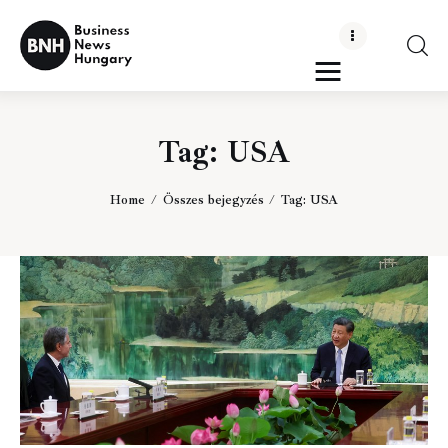
Business News Hungary
the Kick-ass Multipurpose WordPress Theme
Tag: USA
Politika
Gazdaság
Home
Összes bejegyzés
Tag: USA
Tudomány
Napi hírek
Energetika