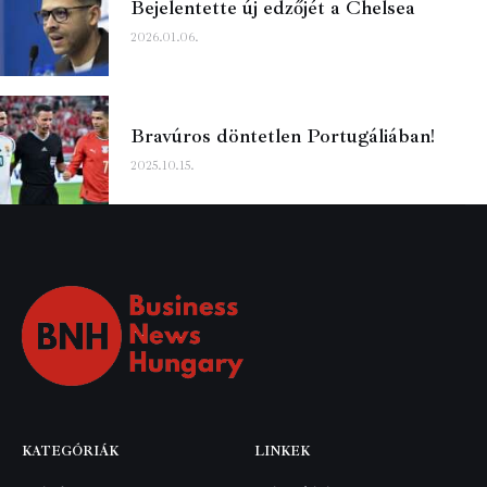
Bejelentette új edzőjét a Chelsea
2026.01.06.
Bravúros döntetlen Portugáliában!
2025.10.15.
KATEGÓRIÁK
LINKEK