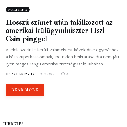
POLITIKA
Hosszú szünet után találkozott az
amerikai külügyminiszter Hszi
Csin-pinggel
A jelek szerint sikerült valamelyest közelednie egymáshoz
a két szuperhatalomnak, Joe Biden beiktatása óta nem járt
ilyen magas rangú amerikai tisztségviselő Kínában.
BY
SZERKESZTO
2023.06.20.
0
READ MORE
HIRDETÉS