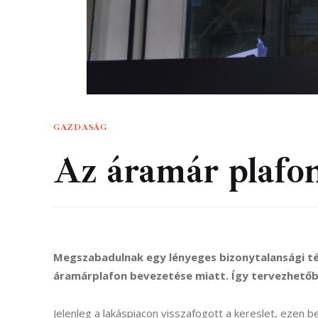
GAZDASÁG
Az áramár plafon 
Megszabadulnak egy lényeges bizonytalansági tén
áramárplafon bevezetése miatt. Így tervezhetőb
Jelenleg a lakáspiacon visszafogott a kereslet, ezen b