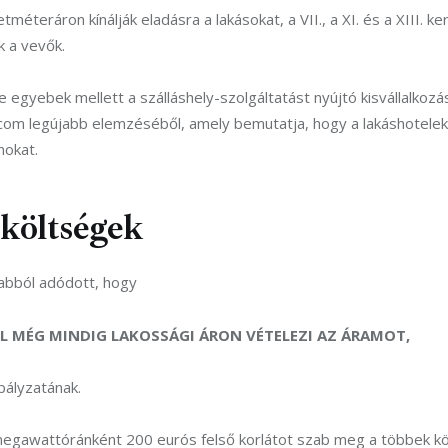
méteráron kínálják eladásra a lakásokat, a VII., a XI. és a XIII. ker
k a vevők.
egyebek mellett a szálláshely-szolgáltatást nyújtó kisvállalkozás
tlan.com legújabb elemzéséből, amely bemutatja, hogy a lakáshote
nokat.
költségek
 abból adódott, hogy
 MÉG MINDIG LAKOSSÁGI ÁRON VÉTELEZI AZ ÁRAMOT,
bályzatának.
 megawattóránként 200 eurós felső korlátot szab meg a többek közö