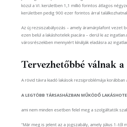
közül a VI. kerületben 1,1 millió forintos átlagos négyzet
kerületben pedig 900 ezer forintos árral találkozhatna
Az új rezsiszabályozás – amely áramárplafont vezet be 
ezen belül a lakáshotelek piacára – derül ki az inga
városrészekben mennyiért kínálják eladásra az ingatla
Tervezhetőbbé válnak a 
A rövid távra kiadó lakások rezsiproblémája korábban
A LEGTÖBB TÁRSASHÁZBAN MŰKÖDŐ LAKÁSHOTEL
ami nem minden esetben felel meg a szolgáltatók sza
“Már meg is jelent az a jogszabály, amely július 1-től