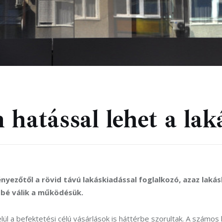
hatással lehet a laká
yezőtől a rövid távú lakáskiadással foglalkozó, azaz laká
bé válik a működésük. 
elül a befektetési célú vásárlások is háttérbe szorultak. A számo