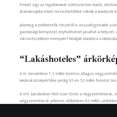
Emiatt egy az ingatlanukat üzletszerűen kiadó, első
áramársapka miatt tervezhetőbbé válnak a kiadások és 
Jelenleg a befektetők részéről is visszafogottabb a k
gazdasági környezet enyhülésével javulhat a helyzet.
városrészekben mennyiért kínálják eladásra a lakásoka
“Lakáshoteles” árkörké
A VI. kerületben 1,1 millió forintos átlagos négyzetméte
lakások középértéke pedig 65 és 52 millió forintot tesz
A VIII. kerületben 900 ezer forint a négyzetméterár, emel
négyzetméterár jellemzi, előbbiben 63 millió, utóbbiban