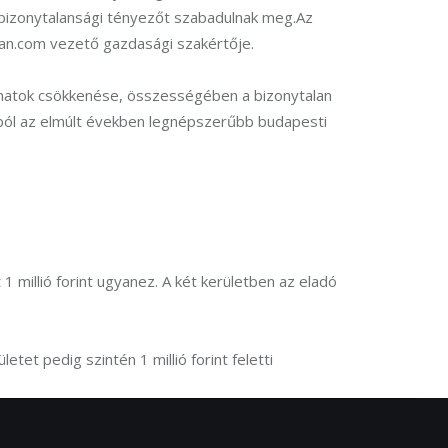
 bizonytalansági tényezőt szabadulnak meg.
Az 
lan.com vezető gazdasági szakértője.
 kamatok csökkenése, összességében a bizonytalan 
ából az elmúlt években legnépszerűbb budapesti 
 1 millió forint ugyanez. A két kerületben az eladó 
etet pedig szintén 1 millió forint feletti 