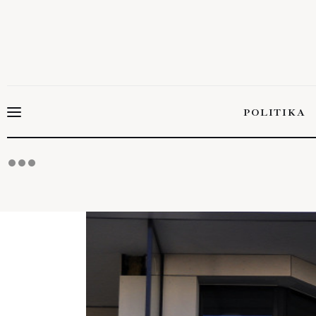
Politika
Gazdaság
Tudomány
POLITIKA
Napi hírek
Energetika
POLITIK