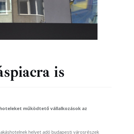
spiacra is
shoteleket működtető vállalkozások az 
s lakáshotelnek helyet adó budapesti városrészek 