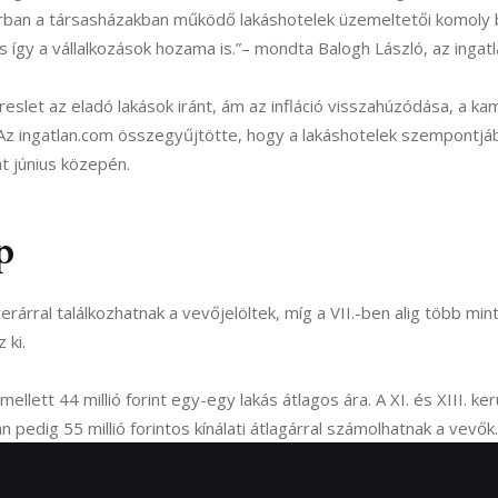
sorban a társasházakban működő lakáshotelek üzemeltetői komoly
így a vállalkozások hozama is.”
– mondta Balogh László, az ingat
ereslet az eladó lakások iránt, ám az infláció visszahúzódása, a
 Az ingatlan.com összegyűjtötte, hogy a lakáshotelek szempontj
t június közepén.
p
rárral találkozhatnak a vevőjelöltek, míg a VII.-ben alig több mint
 ki.
lett 44 millió forint egy-egy lakás átlagos ára. A XI. és XIII. kerül
 pedig 55 millió forintos kínálati átlagárral számolhatnak a vevők.