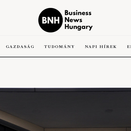
Business News
Hungary
the Kick-ass Multipurpose WordPress Theme
GAZDASÁG
TUDOMÁNY
NAPI HÍREK
E
A
GAZDASÁG
TUDOMÁNY
NAPI HÍREK
EN