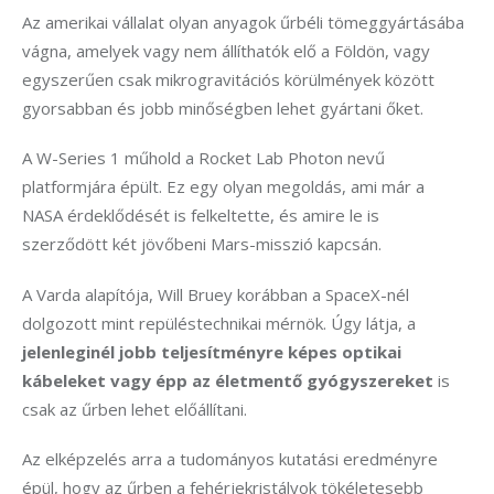
Az amerikai vállalat olyan anyagok űrbéli tömeggyártásába 
vágna, amelyek vagy nem állíthatók elő a Földön, vagy 
egyszerűen csak mikrogravitációs körülmények között 
gyorsabban és jobb minőségben lehet gyártani őket.
A W-Series 1 műhold a Rocket Lab Photon nevű 
platformjára épült. Ez egy olyan megoldás, ami már a 
NASA érdeklődését is felkeltette, és amire le is 
szerződött két jövőbeni Mars-misszió kapcsán.
A Varda alapítója, Will Bruey korábban a SpaceX-nél 
dolgozott mint repüléstechnikai mérnök. Úgy látja, a 
jelenleginél jobb teljesítményre képes optikai 
kábeleket vagy épp az életmentő gyógyszereket
 is 
csak az űrben lehet előállítani.
Az elképzelés arra a tudományos kutatási eredményre 
épül, hogy az űrben a fehérjekristályok tökéletesebb 