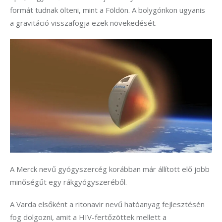
formát tudnak ölteni, mint a Földön. A bolygónkon ugyanis 
a gravitáció visszafogja ezek növekedését.
A Merck nevű gyógyszercég korábban már állított elő jobb 
minőségűt egy rákgyógyszeréből.
A Varda elsőként a ritonavir nevű hatóanyag fejlesztésén 
fog dolgozni, amit a HIV-fertőzöttek mellett a 