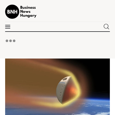
Business News Hungary
the Kick-ass Multipurpose WordPress Theme
Politika
Gazdaság
Tudomány
Napi hírek
Energetika