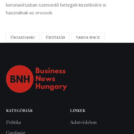
koronavírusban szenvedő betegek kezelésére is 
használnak az orvosok.
ŰRGAZDASÁG
ŰRUTAZÁS
VARDA SPACE
KATEGÓRIÁK
LINKEK
Politika
Adatvédelem
Gazdaság