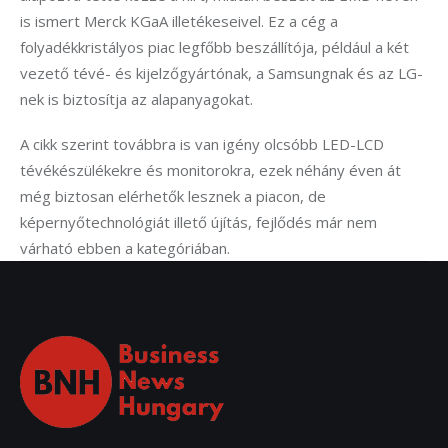
is ismert Merck KGaA illetékeseivel. Ez a cég a 
folyadékkristályos piac legfőbb beszállítója, például a két 
vezető tévé- és kijelzőgyártónak, a Samsungnak és az LG-
nek is biztosítja az alapanyagokat.
A cikk szerint továbbra is van igény olcsóbb LED-LCD 
tévékészülékekre és monitorokra, ezek néhány éven át 
még biztosan elérhetők lesznek a piacon, de 
képernyőtechnológiát illető újítás, fejlődés már nem 
várható ebben a kategóriában.