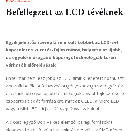
NAPI HÍREK
Befellegzett az LCD tévéknek
Egyik jelentős szereplő sem költ többet az LCD-vel 
kapcsolatos kutatás-fejlesztésre, helyette az újabb, 
és egyelőre drágább képernyőtechnológiák terén 
várhatók előrelépések.
Ennél már nem lesz jobb az LCD, amit ki lehetett hozni, azt 
kihozták belőle. A felhasználói igényekhez igazodó gyártók 
ezért inkább olyan újabb technológiák továbbfejlesztésére 
csoportosítják át forrásaikat, mint az OLED, a Micro LED 
vagy a Mini LED – írja a 
Display Daily 
szakoldal.
A cikket jegyző Bob Raikes elemző iparági forrásokra 
alapozva tette közzé a hírt, miután beszélt az EMD néven 