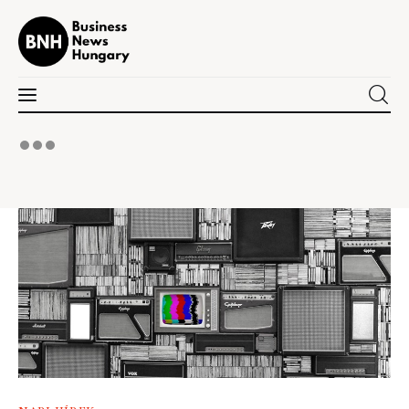
Business News Hungary
the Kick-ass Multipurpose WordPress Theme
Politika
Gazdaság
Tudomány
Napi hírek
Energetika