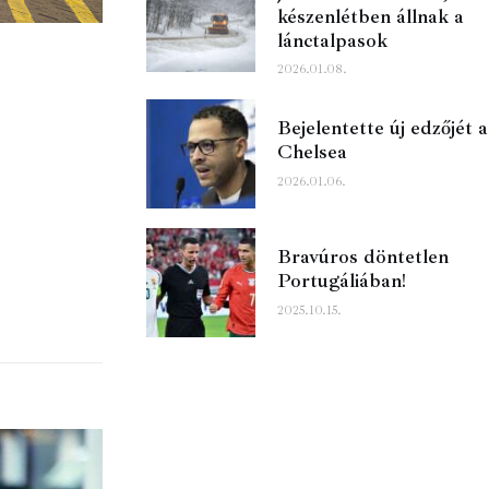
készenlétben állnak a
lánctalpasok
2026.01.08.
Bejelentette új edzőjét a
Chelsea
2026.01.06.
Bravúros döntetlen
Portugáliában!
2025.10.15.