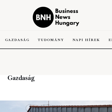
Business News
Hungary
the Kick-ass Multipurpose WordPress Theme
GAZDASÁG
TUDOMÁNY
NAPI HÍREK
E
Gazdaság
A
GAZDASÁG
TUDOMÁNY
NAPI HÍREK
EN