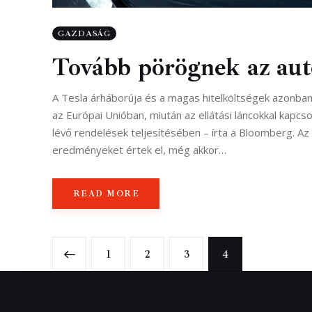
GAZDASÁG
Tovább pörögnek az au
A Tesla árháborúja és a magas hitelköltségek azonban 
az Európai Unióban, miután az ellátási láncokkal kap
lévő rendelések teljesítésében – írta a Bloomberg. 
eredményeket értek el, még akkor…
READ MORE
<
1
2
3
4