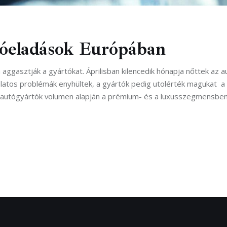
tóeladások Európában
aggasztják a gyártókat. Áprilisban kilencedik hónapja nőttek az 
csolatos problémák enyhültek, a gyártók pedig utolérték magukat 
Az autógyártók volumen alapján a prémium- és a luxusszegmensbe