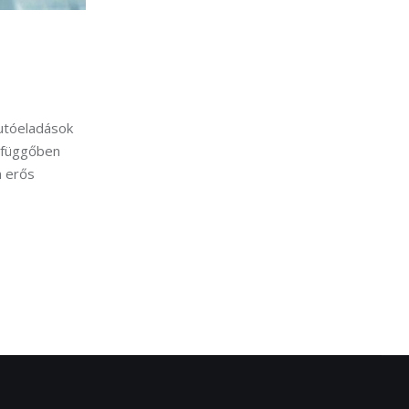
autóeladások
a függőben
n erős