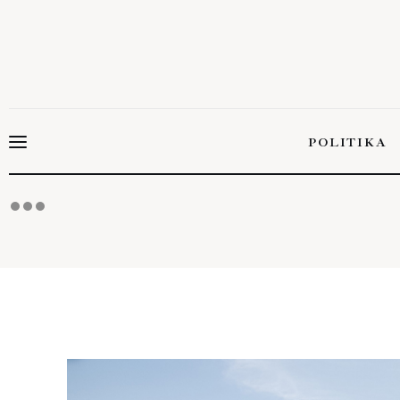
Politika
Gazdaság
Tudomány
POLITIKA
Napi hírek
Energetika
POLITIK