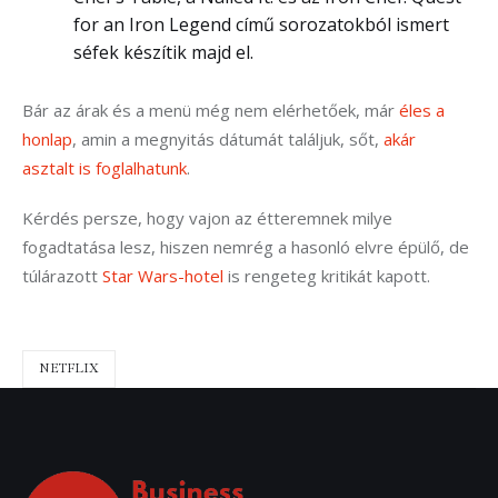
for an Iron Legend című sorozatokból ismert
séfek készítik majd el.
Bár az árak és a menü még nem elérhetőek, már 
éles a 
honlap
, amin a megnyitás dátumát találjuk, sőt, 
akár 
asztalt is foglalhatunk
.
Kérdés persze, hogy vajon az étteremnek milye 
fogadtatása lesz, hiszen nemrég a hasonló elvre épülő, de 
túlárazott 
Star Wars-hotel
 is rengeteg kritikát kapott.
NETFLIX