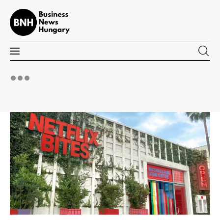
Business News Hungary
the Kick-ass Multipurpose WordPress Theme
Politika
Gazdaság
Tudomány
Napi hírek
Energetika