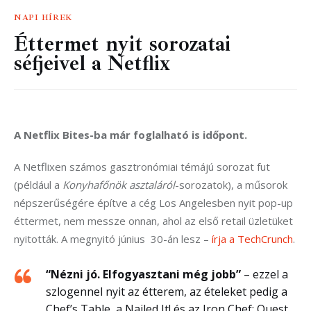
NAPI HÍREK
Éttermet nyit sorozatai
séfjeivel a Netflix
A Netflix Bites-ba már foglalható is időpont.
A Netflixen számos gasztronómiai témájú sorozat fut 
(például a 
Konyhafőnök asztaláról
-sorozatok), a műsorok 
népszerűségére építve a cég Los Angelesben nyit pop-up 
éttermet, nem messze onnan, ahol az első retail üzletüket 
nyitották. A megnyitó június  30-án lesz – 
írja a TechCrunch
.
“Nézni jó. Elfogyasztani még jobb”
– ezzel a
szlogennel nyit az étterem, az ételeket pedig a
Chef’s Table, a Nailed It! és az Iron Chef: Quest