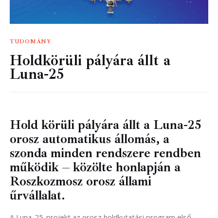
TUDOMÁNY
Holdkörüli pályára állt a
Luna-25
Hold körüli pályára állt a Luna-25
orosz automatikus állomás, a
szonda minden rendszere rendben
működik – közölte honlapján a
Roszkozmosz orosz állami
űrvállalat.
A Luna-25-projekt az orosz holdkutatási program első