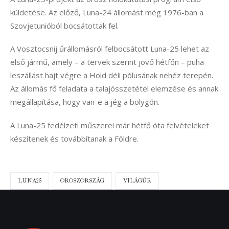
küldetése. Az előző, Luna-24 állomást még 1976-ban a
Szovjetunióból bocsátottak fel.
A Vosztocsnij űrállomásról felbocsátott Luna-25 lehet az
első jármű, amely – a tervek szerint jövő hétfőn – puha
leszállást hajt végre a Hold déli pólusának nehéz terepén.
Az állomás fő feladata a talajösszetétel elemzése és annak
megállapítása, hogy van-e a jég a bolygón.
A Luna-25 fedélzeti műszerei már hétfő óta felvételeket
készítenek és továbbítanak a Földre.
LUNA25
OROSZORSZÁG
VILÁGŰR