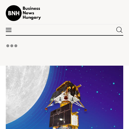
Business News Hungary
the Kick-ass Multipurpose WordPress Theme
Politika
Gazdaság
Tudomány
Napi hírek
Energetika