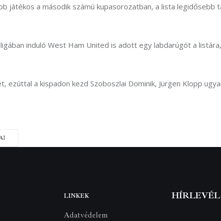
sebb játékos a második számú kupasorozatban, a lista legidősebb
ligában induló West Ham United is adott egy labdarúgót a listára
 ezúttal a kispadon kezd Szoboszlai Dominik, Jürgen Klopp ugyanis
AI
HÍRLEVÉL
LINKEK
Adatvédelem