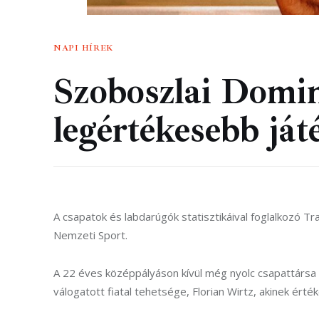
NAPI HÍREK
Szoboszlai Domin
legértékesebb ját
A csapatok és labdarúgók statisztikáival foglalkozó T
Nemzeti Sport.
A 22 éves középpályáson kívül még nyolc csapattársa 
válogatott fiatal tehetsége, Florian Wirtz, akinek értéké