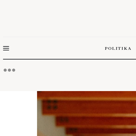
Politika
Gazdaság
Tudomány
POLITIKA
Napi hírek
Energetika
POLITIK