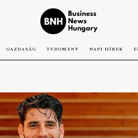
Business News
Hungary
the Kick-ass Multipurpose WordPress Theme
GAZDASÁG
TUDOMÁNY
NAPI HÍREK
E
A
GAZDASÁG
TUDOMÁNY
NAPI HÍREK
EN