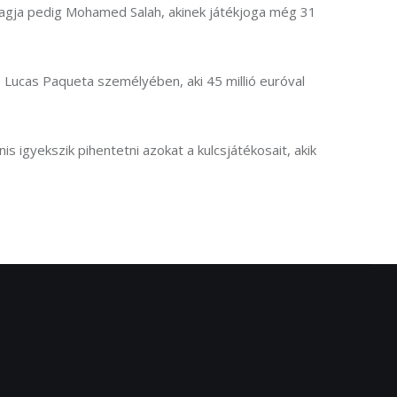
 tagja pedig Mohamed Salah, akinek játékjoga még 31 
, Lucas Paqueta személyében, aki 45 millió euróval 
 igyekszik pihentetni azokat a kulcsjátékosait, akik 