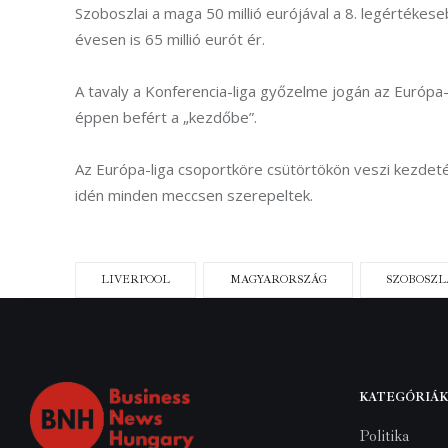
Szoboszlai a maga 50 millió eurójával a 8. legértéke
évesen is 65 millió eurót ér.
A tavaly a Konferencia-liga győzelme jogán az Európa-
éppen befért a „kezdőbe”.
Az Európa-liga csoportköre csütörtökön veszi kezdetét,
idén minden meccsen szerepeltek.
LIVERPOOL
MAGYARORSZÁG
SZOBOSZL
KATEGÓRIÁK
Politika