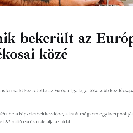
ik bekerült az Európ
ékosai közé
ransfermarkt közzétette az Európa-liga legértékesebb kezdőcsapat
fért be a képzeletbeli kezdőbe, a listát mégsem egy liverpooli 
t 85 millió euróra taksálja az oldal.