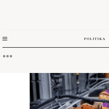
Politika
Gazdaság
Tudomány
POLITIKA
Napi hírek
Energetika
POLITIK