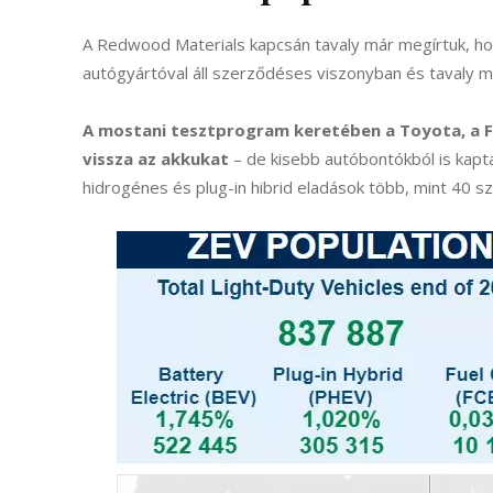
A Redwood Materials kapcsán tavaly már megírtuk, ho
autógyártóval áll szerződéses viszonyban és tavaly má
A mostani tesztprogram keretében a Toyota, a For
vissza az akkukat
 – de kisebb autóbontókból is kapta
hidrogénes és plug-in hibrid eladások több, mint 40 s