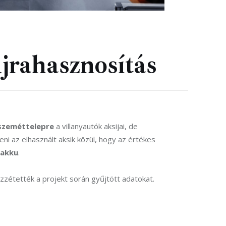
jrahasznosítás
szeméttelepre
 a villanyautók aksijai, de 
ni az elhasznált aksik közül, hogy az értékes 
 akku
.
zétették a projekt során gyűjtött adatokat.