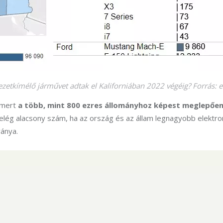
zetkímélő járművet adtak el Kaliforniában 2022 végéig? Forrás: e
 mert 
a több, mint 800 ezres állományhoz képest meglepően
 elég alacsony szám, ha az ország és az állam legnagyobb elektrom
ánya.