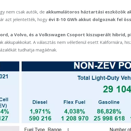
gy nem csak autók, de 
akkumulátoros háztartási eszközök aksi
r azt jelentették, hogy 
évi 8-10 GWh akkut dolgoznak fel ös
d, a Volvo, és a Volkswagen Csoport kiszuperált hibrid, pl
k akkupakkokat. A választás nem véletlenül esett Kaliforniára, his
zázalékát tudhatja magáénak.