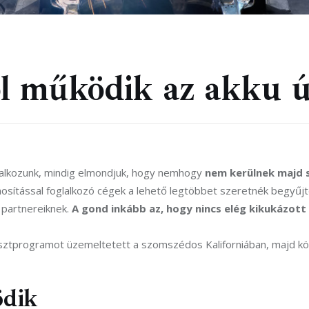
ól működik az akku ú
lalkozunk, mindig elmondjuk, hogy nemhogy 
nem kerülnek majd 
nosítással foglalkozó cégek a lehető legtöbbet szeretnék begyűjte
partnereiknek. 
A gond inkább az, hogy nincs elég kikukázott
sztprogramot üzemeltetett a szomszédos Kaliforniában, majd köz
ödik