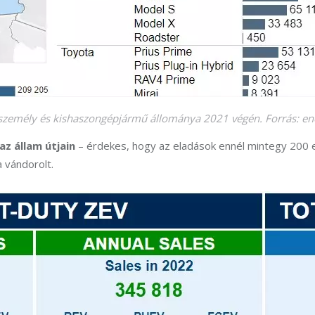
 személy és kishaszongépjármű állománya 2021 végén. Forrás: en
az állam útjain
 – érdekes, hogy az eladások ennél mintegy 200 e
 vándorolt.