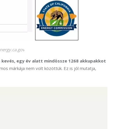
nergy.ca.gov
 kevés, egy év alatt mindössze 1268 akkupakkot 
os márkája nem volt közöttük. Ez is jól mutatja, 