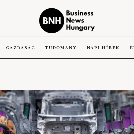
Business News
Hungary
the Kick-ass Multipurpose WordPress Theme
GAZDASÁG
TUDOMÁNY
NAPI HÍREK
E
A
GAZDASÁG
TUDOMÁNY
NAPI HÍREK
EN