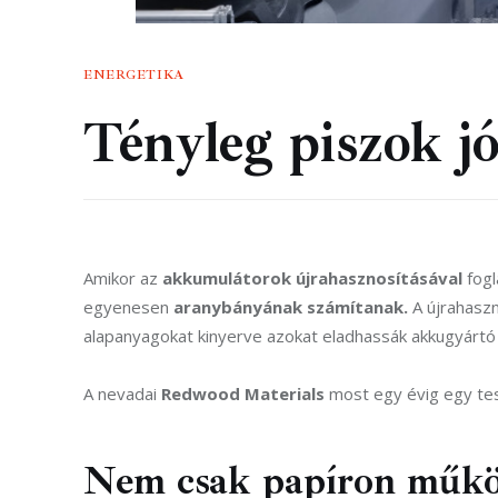
ENERGETIKA
Tényleg piszok j
Amikor az 
akkumulátorok újrahasznosításával
 fog
egyenesen 
aranybányának számítanak.
 A újrahasz
alapanyagokat kinyerve azokat eladhassák akkugyártó 
A nevadai 
Redwood Materials
 most egy évig egy te
Nem csak papíron műk