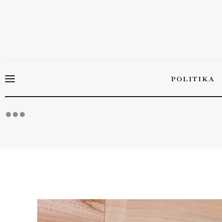
Politika
Gazdaság
Tudomány
POLITIKA
Napi hírek
Energetika
POLITIK