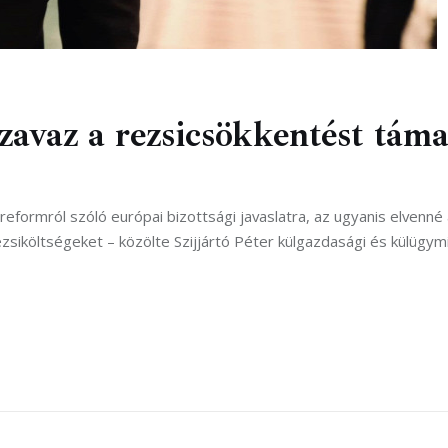
avaz a rezsicsökkentést tám
formról szóló európai bizottsági javaslatra, az ugyanis elvenné
zsiköltségeket – közölte Szijjártó Péter külgazdasági és külügym