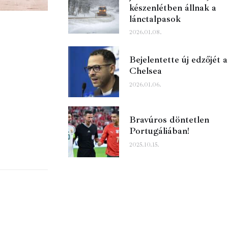
készenlétben állnak a
lánctalpasok
2026.01.08.
Bejelentette új edzőjét a
Chelsea
2026.01.06.
Bravúros döntetlen
Portugáliában!
2025.10.15.