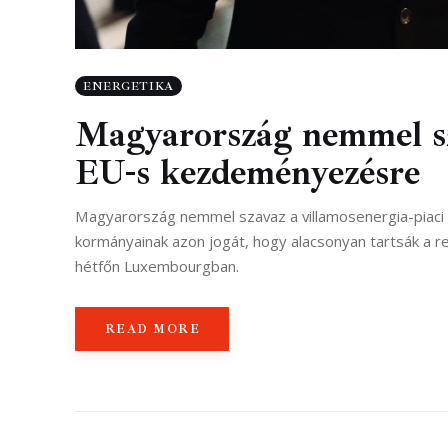
ENERGETIKA
Magyarország nemmel sz
EU-s kezdeményezésre
Magyarország nemmel szavaz a villamosenergia-piaci re
kormányainak azon jogát, hogy alacsonyan tartsák a re
hétfőn Luxembourgban.
READ MORE