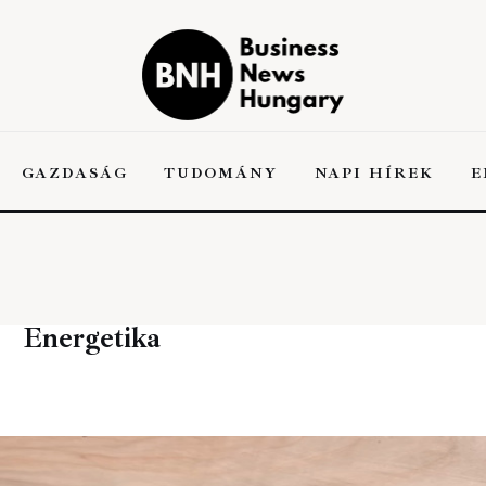
Business News
Hungary
the Kick-ass Multipurpose WordPress Theme
GAZDASÁG
TUDOMÁNY
NAPI HÍREK
E
Energetika
A
GAZDASÁG
TUDOMÁNY
NAPI HÍREK
EN