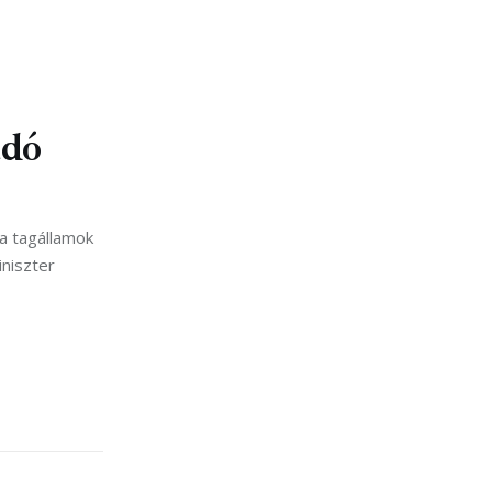
adó
 a tagállamok
iniszter